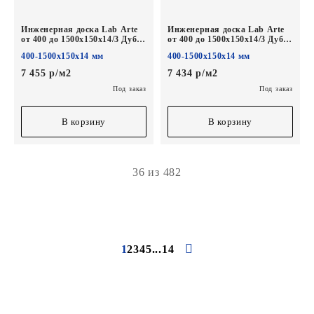
Инженерная доска Lab Arte
Инженерная доска Lab Arte
от 400 до 1500х150х14/3 Дуб
от 400 до 1500х150х14/3 Дуб
Натур Эир лак
Селект лак без браша
400-1500х150х14 мм
400-1500х150х14 мм
7 455 р/м2
7 434 р/м2
Под заказ
Под заказ
В корзину
В корзину
36 из 482
1
2
3
4
5
...
14