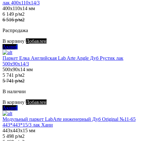
лак 400х110х14/3
400х110х14 мм
6 149 р/м2
6 516 р/м2
Распродажа
В корзину
Добавлен
Акция
Паркет Елка Английская Lab Arte Angle Дуб Рустик лак
500х90х14/3
500х90х14 мм
5 741 р/м2
5 741 р/м2
В наличии
В корзину
Добавлен
Акция
Модульный паркет LabArte инженерный Дуб Original №11-65
443*443*15/3 лак Хани
443х443х15 мм
5 498 р/м2