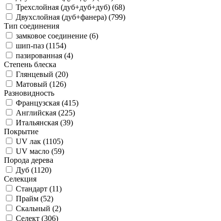
Трехслойная (дуб+дуб+дуб) (
68
)
Двухслойная (дуб+фанера) (
799
)
Тип соединения
замковое соединение (
6
)
шип-паз (
1154
)
пазированная (
4
)
Степень блеска
Глянцевый (
20
)
Матовый (
126
)
Разновидность
Французская (
415
)
Английская (
225
)
Итальянская (
39
)
Покрытие
UV лак (
1105
)
UV масло (
59
)
Порода дерева
Дуб (
1120
)
Селекция
Стандарт (
11
)
Прайм (
52
)
Скальный (
2
)
Селект (
306
)