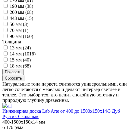
170 мм (
81
)
190 мм (
38
)
200 мм (
68
)
443 мм (
15
)
50 мм (
3
)
70 мм (
1
)
90 мм (
160
)
Толщина
13 мм (
24
)
14 мм (
1016
)
15 мм (
40
)
18 мм (
68
)
Показать
Сбросить
Натуральные тона паркета считаются универсальными, они
легко сочетаются с мебелью и делают интерьер светлее и
теплее. Это выбор тех, кто ценит спокойную эстетику и
природную глубину древесины.
Инженерная доска Lab Arte от 400 до 1500х150х14/3 Дуб
Рустик Скала лак
400-1500х150х14 мм
6 176 р/м2