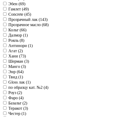
Эбен (
69
)
Гамлет (
49
)
Concrete (
45
)
Прозрачный лак (
143
)
Прозрачное масло (
68
)
Кольт (
66
)
Далмор (
1
)
Рояль (
8
)
Антинори (
1
)
Агат (
2
)
Хани (
73
)
Шерман (
3
)
Манго (
3
)
Эир (
64
)
Твид (
1
)
Gloss лак (
1
)
по образцу кат. №2 (
4
)
Роуз (
2
)
Фаро (
4
)
Базальт (
2
)
Теракот (
3
)
Честер (
1
)