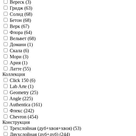
Вереск (
3
)
Гридж (
63
)
Солид (
68
)
Бетон (
68
)
Верк (
67
)
Флора (
64
)
Вельвет (
68
)
Домани (
1
)
Скала (
6
)
Мори (
3
)
Ария (
1
)
Латте (
55
)
Коллекция
Click 150 (
6
)
Lab Arte (
1
)
Geometry (
25
)
Angle (
225
)
Authentica (
161
)
Флекс (
242
)
Chevron (
454
)
Конструкция
Трехслойная (дуб+хвоя+хвоя) (
53
)
Двухслойная (дуб+дуб) (
244
)