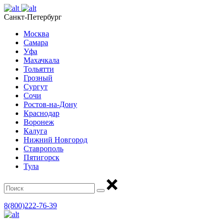
Санкт-Петербург
Москва
Самара
Уфа
Махачкала
Тольятти
Грозный
Сургут
Сочи
Ростов-на-Дону
Краснодар
Воронеж
Калуга
Нижний Новгород
Ставрополь
Пятигорск
Тула
8(800)222-76-39