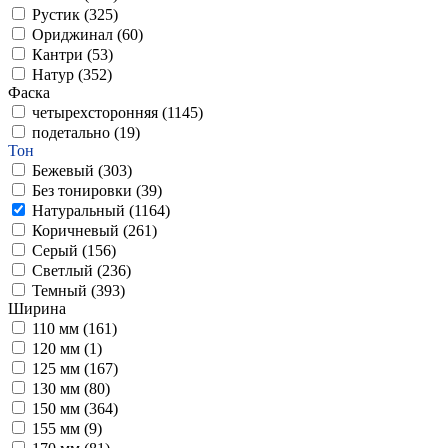
Рустик (
325
)
Ориджинал (
60
)
Кантри (
53
)
Натур (
352
)
Фаска
четырехсторонняя (
1145
)
подетально (
19
)
Тон
Бежевый (
303
)
Без тонировки (
39
)
Натуральный (
1164
)
Коричневый (
261
)
Серый (
156
)
Светлый (
236
)
Темный (
393
)
Ширина
110 мм (
161
)
120 мм (
1
)
125 мм (
167
)
130 мм (
80
)
150 мм (
364
)
155 мм (
9
)