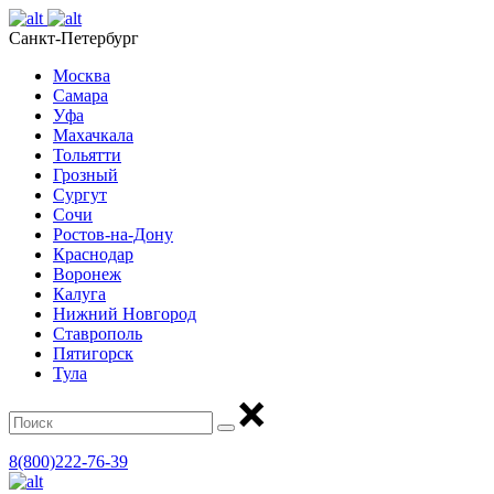
Санкт-Петербург
Москва
Самара
Уфа
Махачкала
Тольятти
Грозный
Сургут
Сочи
Ростов-на-Дону
Краснодар
Воронеж
Калуга
Нижний Новгород
Ставрополь
Пятигорск
Тула
8(800)222-76-39