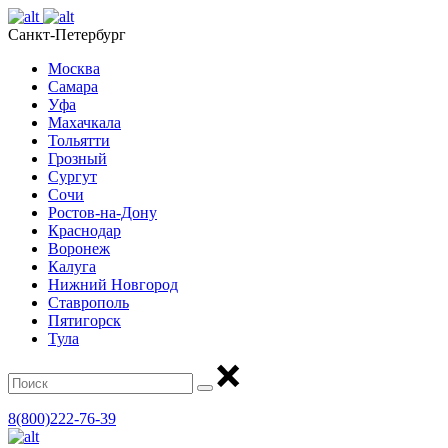
Санкт-Петербург
Москва
Самара
Уфа
Махачкала
Тольятти
Грозный
Сургут
Сочи
Ростов-на-Дону
Краснодар
Воронеж
Калуга
Нижний Новгород
Ставрополь
Пятигорск
Тула
8(800)222-76-39