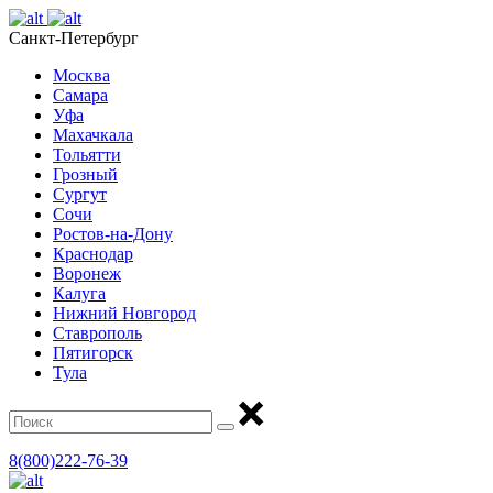
Санкт-Петербург
Москва
Самара
Уфа
Махачкала
Тольятти
Грозный
Сургут
Сочи
Ростов-на-Дону
Краснодар
Воронеж
Калуга
Нижний Новгород
Ставрополь
Пятигорск
Тула
8(800)222-76-39