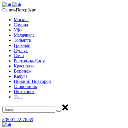
Санкт-Петербург
Москва
Самара
Уфа
Махачкала
Тольятти
Грозный
Сургут
Сочи
Ростов-на-Дону
Краснодар
Воронеж
Калуга
Нижний Новгород
Ставрополь
Пятигорск
Тула
8(800)222-76-39