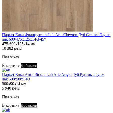
Паркет Елка Французская Lab Arte Chevron Дуб Селект Лаунж
лак 600/475х125х14/3/45°
475-600х125х14 мм
10 382 р/м2
Под заказ
В корзину
Добавлен
Паркет Елка Английская Lab Arte Angle Дуб Рустик Лаунж
лак 500х90х14/3
500х90х14 мм
5 940 р/м2
Под заказ
В корзину
Добавлен