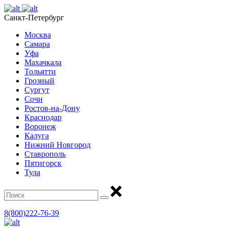
Санкт-Петербург
Москва
Самара
Уфа
Махачкала
Тольятти
Грозный
Сургут
Сочи
Ростов-на-Дону
Краснодар
Воронеж
Калуга
Нижний Новгород
Ставрополь
Пятигорск
Тула
8(800)222-76-39