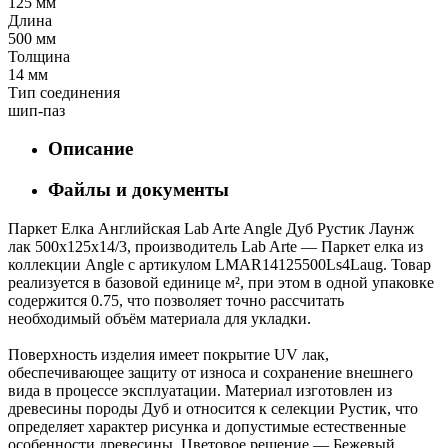
125 мм
Длина
500 мм
Толщина
14 мм
Тип соединения
шип-паз
Описание
Файлы и документы
Паркет Елка Английская Lab Arte Angle Дуб Рустик Лаунж
лак 500х125х14/3, производитель Lab Arte — Паркет елка из
коллекции Angle с артикулом LMAR14125500Ls4Laug. Товар
реализуется в базовой единице м², при этом в одной упаковке
содержится 0.75, что позволяет точно рассчитать
необходимый объём материала для укладки.
Поверхность изделия имеет покрытие UV лак,
обеспечивающее защиту от износа и сохранение внешнего
вида в процессе эксплуатации. Материал изготовлен из
древесины породы Дуб и относится к селекции Рустик, что
определяет характер рисунка и допустимые естественные
особенности древесины. Цветовое решение — Бежевый,