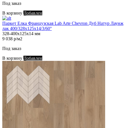
Под заказ
В корзину
Добавлен
Паркет Елка Французская Lab Arte Chevron Дуб Натур Лаунж
лак 400/328х125х14/3/60°
328-400х125х14 мм
9 038 р/м2
Под заказ
В корзину
Добавлен