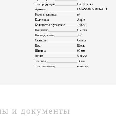
Тип продукции
Паркет елка
Артикул
LMAS1490500Uls4Silk
Базовая единица
м²
Коллекция
Angle
Количество в упаковке
1.08 м²
Покрытие
UV лак
Порода дерева
Дуб
Селекция
Селект
Цвет
Шелк
Ширина
90 мм
Длина
500 мм
Толщина
14 мм
Тип соединения
шип-паз
лы и документы