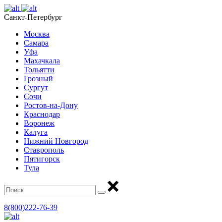
Санкт-Петербург
Москва
Самара
Уфа
Махачкала
Тольятти
Грозный
Сургут
Сочи
Ростов-на-Дону
Краснодар
Воронеж
Калуга
Нижний Новгород
Ставрополь
Пятигорск
Тула
8(800)222-76-39