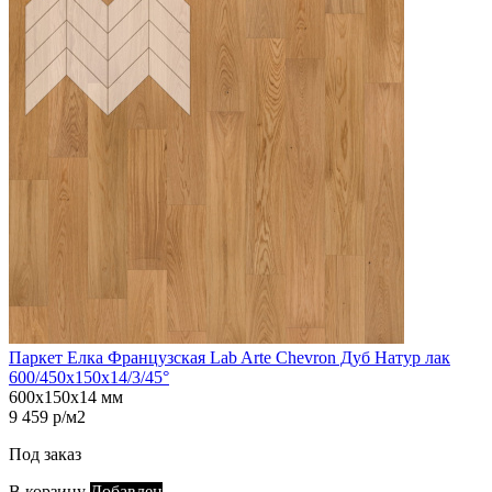
Паркет Елка Французская Lab Arte Chevron Дуб Натур лак
600/450х150х14/3/45°
600х150х14 мм
9 459 р/м2
Под заказ
В корзину
Добавлен