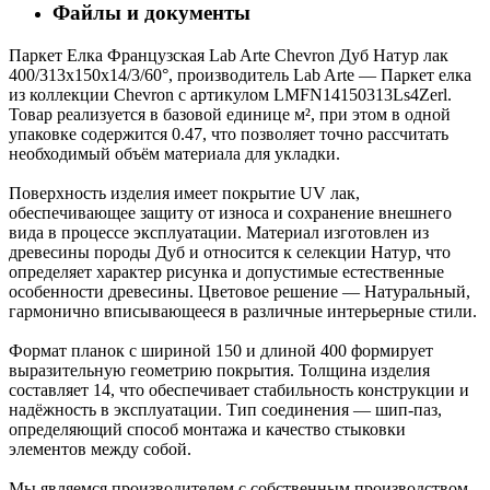
Файлы и документы
Паркет Елка Французская Lab Arte Chevron Дуб Натур лак
400/313х150х14/3/60°, производитель Lab Arte — Паркет елка
из коллекции Chevron с артикулом LMFN14150313Ls4Zerl.
Товар реализуется в базовой единице м², при этом в одной
упаковке содержится 0.47, что позволяет точно рассчитать
необходимый объём материала для укладки.
Поверхность изделия имеет покрытие UV лак,
обеспечивающее защиту от износа и сохранение внешнего
вида в процессе эксплуатации. Материал изготовлен из
древесины породы Дуб и относится к селекции Натур, что
определяет характер рисунка и допустимые естественные
особенности древесины. Цветовое решение — Натуральный,
гармонично вписывающееся в различные интерьерные стили.
Формат планок с шириной 150 и длиной 400 формирует
выразительную геометрию покрытия. Толщина изделия
составляет 14, что обеспечивает стабильность конструкции и
надёжность в эксплуатации. Тип соединения — шип-паз,
определяющий способ монтажа и качество стыковки
элементов между собой.
Мы являемся производителем с собственным производством