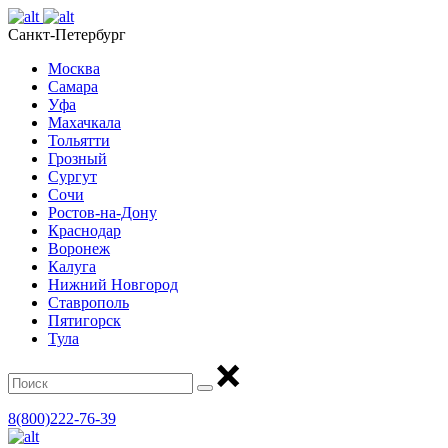
Санкт-Петербург
Москва
Самара
Уфа
Махачкала
Тольятти
Грозный
Сургут
Сочи
Ростов-на-Дону
Краснодар
Воронеж
Калуга
Нижний Новгород
Ставрополь
Пятигорск
Тула
8(800)222-76-39